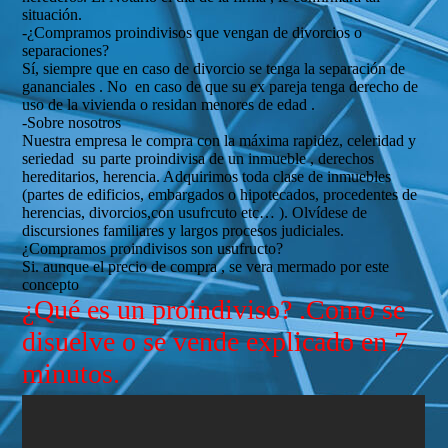
situación.
-¿Compramos proindivisos que vengan de divorcios o
separaciones?
Sí, siempre que en caso de divorcio se tenga la separación de
gananciales . No en caso de que su ex pareja tenga derecho de
uso de la vivienda o residan menores de edad .
-Sobre nosotros
Nuestra empresa le compra con la máxima rapidez, celeridad y
seriedad su parte proindivisa de un inmueble , derechos
hereditarios, herencia. Adquirimos toda clase de inmuebles
(partes de edificios, embargados o hipotecados, procedentes de
herencias, divorcios,con usufrcuto etc… ). Olvídese de
discursiones familiares y largos procesos judiciales.
¿Compramos proindivisos son usufructo?
Si. aunque el precio de compra , se vera mermado por este
concepto
¿Qué es un proindiviso? .Como se
disuelve o se vende explicado en 7
minutos.