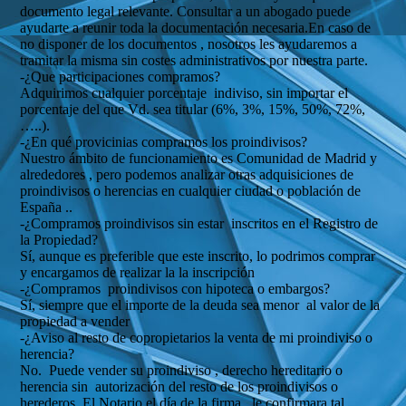
documento legal relevante. Consultar a un abogado puede
ayudarte a reunir toda la documentación necesaria.En caso de
no disponer de los documentos , nosotros les ayudaremos a
tramitar la misma sin costes administrativos por nuestra parte.
-¿Que participaciones compramos?
Adquirimos cualquier porcentaje indiviso, sin importar el
porcentaje del que Vd. sea titular (6%, 3%, 15%, 50%, 72%,
…..).
-¿En qué provicinias compramos los proindivisos?
Nuestro ámbito de funcionamiento es Comunidad de Madrid y
alrededores , pero podemos analizar otras adquisiciones de
proindivisos o herencias en cualquier ciudad o población de
España ..
-¿Compramos proindivisos sin estar inscritos en el Registro de
la Propiedad?
Sí, aunque es preferible que este inscrito, lo podrimos comprar
y encargamos de realizar la la inscripción
-¿Compramos proindivisos con hipoteca o embargos?
Sí, siempre que el importe de la deuda sea menor al valor de la
propiedad a vender
-¿Aviso al resto de copropietarios la venta de mi proindiviso o
herencia?
No. Puede vender su proindiviso , derecho hereditario o
herencia sin autorización del resto de los proindivisos o
herederos. El Notario el día de la firma , le confirmara tal