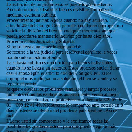
La extinción de un proindiviso se puede lograr mediante:
Acuerdo notarial: Ideal si el bien es divisible, formalizado
mediante escritura pública.
Procedimiento judicial: Aplica cuando no hay acuerdo. El
artículo 400 del Código Civil permite a cualquier copropietario
solicitar la división del bien en cualquier momento, aunque
puede acordarse mantenerlo indiviso por hasta diez años.
Procedimientos Judiciales y Subastas
Si no se llega a un acuerdo extrajudicial:
Se recurre a la vía judicial para resolver el conflicto, a veces
nombrando un administrador.
La subasta pública es una opción para bienes indivisibles
cuando no se llega a un acuerdo. Estos procesos suelen durar
casi 4 años.Según el artículo 404 del Código Civil, si los
copropietarios no logran una solución, el bien se vende y se
reparte el precio.
Si quiere olvidar los problemas familiares y largos procesos
judiciales como los explicados anteriormente, venda al mejor
precio su parte de piso, su proindiviso o su herencia 609 05 96
81 609 12 41 49. Nosotros se lo compamos ante notario en 3
días y ustedes se olvidan del problema para siempre . Así de
fácil .
LLame usted sin compromiso y le explicamos todas las
posibilidades que tiene usted , para que pueda elegir la más
beneficiosa para usted.