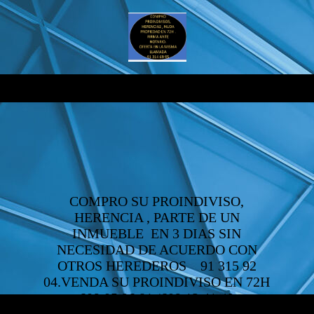
COMPRO SU PROINDIVISO,
HERENCIA , PARTE DE UN
INMUEBLE EN 3 DIAS SIN
NECESIDAD DE ACUERDO CON
OTROS HEREDEROS 91 315 92
04.VENDA SU PROINDIVISO EN 72H
609 05 96 81 /609 12 41 49