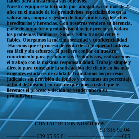
fiables para ajustarnos a sus objetivos. .
Nuestro equipo está formado por abogados, con mas de 25
años en el mundo de los proindivisos especializados en la
valoración, compra y gestión de fincas indivisas, derechos
hereditarios y herencias. Con nosotros vendera su herencia,
parte de inmueble o proindiviso al mejor precio y olvidara
los problemas familiares. Somos 100% transparente y
fiables. Otorgamos la máxima seriedad y confidencialidad
Hacemos que el proceso de venta de su propiedad indivisa
sea fácil y sin esfuerzo. Si prefiere confiar en nuestro
conocimiento para gestionar sus Proindivisos, realizaremos
el trabajo con la máxima responsabilidad. Trabajo simple y
directo para conseguir la satisfacción del cliente en los más
exigentes estadares de calidad. Tramitamos los procesos
judiciales sin provisión de fondos y cobramos un porcentaje
al final del mismo ( en caso de que quiera usted que le
llevemos el proceso y decida no vender ahora su
proindiviso)
CONTACTE CON NOSOTROS
91 315 92 04
----------------609 05 96 81 -----------------------------609