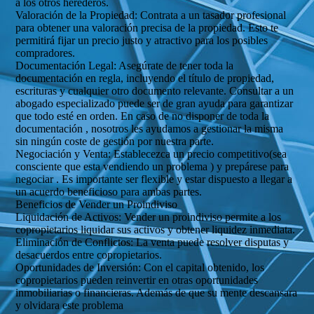
a los otros herederos.
Valoración de la Propiedad: Contrata a un tasador profesional
para obtener una valoración precisa de la propiedad. Esto te
permitirá fijar un precio justo y atractivo para los posibles
compradores.
Documentación Legal: Asegúrate de tener toda la
documentación en regla, incluyendo el título de propiedad,
escrituras y cualquier otro documento relevante. Consultar a un
abogado especializado puede ser de gran ayuda para garantizar
que todo esté en orden. En caso de no disponer de toda la
documentación , nosotros les ayudamos a gestionar la misma
sin ningún coste de gestión por nuestra parte.
Negociación y Venta: Establecezca un precio competitivo(sea
consciente que esta vendiendo un problema ) y prepárese para
negociar . Es importante ser flexible y estar dispuesto a llegar a
un acuerdo beneficioso para ambas partes.
Beneficios de Vender un Proindiviso
Liquidación de Activos: Vender un proindiviso permite a los
copropietarios liquidar sus activos y obtener liquidez inmediata.
Eliminación de Conflictos: La venta puede resolver disputas y
desacuerdos entre copropietarios.
Oportunidades de Inversión: Con el capital obtenido, los
copropietarios pueden reinvertir en otras oportunidades
inmobiliarias o financieras. Además de que su mente descansara
y olvidara este problema