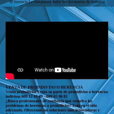
de herencia.Le tramitamos todos los documetos de herencia
VENTA DE PROINDIVISO O HERENCIA
Venta proindiviso Venta su parte de proindiviso o herencias
indivisas 609 12 41 49 --609 05 96 81
¿Busca profesionales de confianza que resuelva los
problemas de herencias o proindiviso? Esta en el sitio
adecuado. Ofrecemos las soluciones más innovadoras y