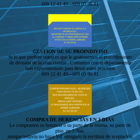
609 12 41 49---609 05 96 81
GESTION DE SU PROINDIVISO
Si lo que prefiere usted es que le gestionemos el procedimiento
de división de la cosa común . Contamos con el departamento
más experimentado para llevar estos procesos
609 12 41 49---609 05 96 81
COMPRA DE HERENCIAS EN 3 DIAS
Le compramos su herencia o su parte de la misma, su parte de
piso en 3 días.
aunque todavía no haya Vd. otorgado la escritura de aceptación