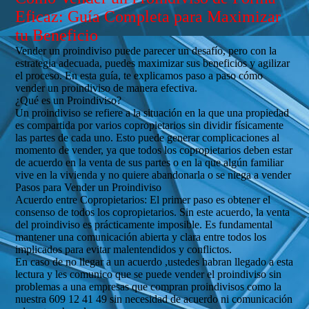
Eficaz: Guía Completa para Maximizar
tu Beneficio
Vender un proindiviso puede parecer un desafío, pero con la
estrategia adecuada, puedes maximizar sus beneficios y agilizar
el proceso. En esta guía, te explicamos paso a paso cómo
vender un proindiviso de manera efectiva.
¿Qué es un Proindiviso?
Un proindiviso se refiere a la situación en la que una propiedad
es compartida por varios copropietarios sin dividir físicamente
las partes de cada uno. Esto puede generar complicaciones al
momento de vender, ya que todos los copropietarios deben estar
de acuerdo en la venta de sus partes o en la que algún familiar
vive en la vivienda y no quiere abandonarla o se niega a vender
Pasos para Vender un Proindiviso
Acuerdo entre Copropietarios: El primer paso es obtener el
consenso de todos los copropietarios. Sin este acuerdo, la venta
del proindiviso es prácticamente imposible. Es fundamental
mantener una comunicación abierta y clara entre todos los
implicados para evitar malentendidos y conflictos.
En caso de no llegar a un acuerdo ,ustedes habran llegado a esta
lectura y les comunico que se puede vender el proindiviso sin
problemas a una empresas que compran proindivisos como la
nuestra 609 12 41 49 sin necesidad de acuerdo ni comunicación