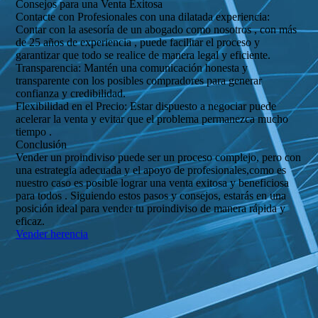
Consejos para una Venta Exitosa
Contacte con Profesionales con una dilatada experiencia:
Contar con la asesoría de un abogado como nosotros , con más
de 25 años de experiencia , puede facilitar el proceso y
garantizar que todo se realice de manera legal y eficiente.
Transparencia: Mantén una comunicación honesta y
transparente con los posibles compradores para generar
confianza y credibilidad.
Flexibilidad en el Precio: Estar dispuesto a negociar puede
acelerar la venta y evitar que el problema permanezca mucho
tiempo .
Conclusión
Vender un proindiviso puede ser un proceso complejo, pero con
una estrategia adecuada y el apoyo de profesionales,como es
nuestro caso es posible lograr una venta exitosa y beneficiosa
para todos . Siguiendo estos pasos y consejos, estarás en una
posición ideal para vender tu proindiviso de manera rápida y
eficaz.
Vender herencia