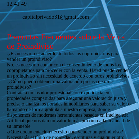
12 41 49
capitalprivado31@gmail.com
Preguntas Frecuentes sobre la Venta
de Proindiviso
-¿Es necesario el acuerdo de todos los copropietarios para
vender un proindiviso?
No, es necesario contar con el consentimiento de todos los
copropietarios para proceder con la venta. Usted puede vender
un proindiviso sin necesidad de acuerdo con otros proindivisos.
-¿Cómo puedo obtener una valoración precisa de mi
proindiviso?
Contrata a un tasador profesional con experiencia en
propiedades compartidas para asegurar una valoración justa y
precisa o analiza los portales inmobiliarios para saber su valor o
llamando de forma gratuita a nuestra empresa, donde
disponemos de modernas herramientas basadas en Inteligencia
Artificial que nos dan un valor lo más próximo a la realidad de
su inmueble.
-¿Qué documentación necesito para vender un proindiviso?
Necesitarás el título de propiedad, escrituras y cualquier otro