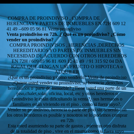
COMPRA DE PROINDIVISO , COMPRA DE
HERENCIAS Y PARTES DE INMUEBLES EN 72H 609 12
41 49 --609 05 96 81 Venta proindiviso
Venta proindiviso en 72h. ¿ Qué es un proindiviso? ¿Cómo
vender un proindiviso?
COMPRA PROINDIVISOS , HERENCIAS ,DERECHOS
HEREDITARIOS YO PARTES DE INMUEBLES SIN
NECESIDAD DE ACUERDO CON OTROS HEREDEROS
EN 72H / 609 05 96 81 /609 12 41 49 / 91 315 92 04 DA
IGUAL QUE TENGAN USUFRUCTO O HIPOTECA o
ALQUILER
¿Qué es un proindiviso y como venderlo? Venta de proindiviso
.¿Quiere usted vender su proindiviso, su herencia ,derechos
hereditarios o parte de inmueble? ¿Tiene usted una parte de un
piso,chalet,solar, oficina, local, etc y otros herederos o
proindiviso le están dificultando la venta?¿ sus hermanos o
familiares están viviendo en el piso , como si fuera suyo?.
Vender su proindiviso, herencia o parte de piso sin acuerdo con
los otros herederos es posible y nosotros se lo podemos comprar
en 72h
Esta usted asumiendo su parte de gastos , mientras otro disfruta
de la totalidad de piso , vive en el mismo como si fuera suyo