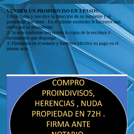
VENDER UN PROINDIVISO EN 3 PASOS:
1-Nos llama y nos dice la dirección de su inmueble y el
porcentaje que tiene . En el mismo momento le hacemos una
oferta por su proindiviso
2- Si esta conforme nos remite la copia de la escritura o
documentos que disponga
3- Firmamos en el notario y hacemos efectivo su pago en el
mismo acto.