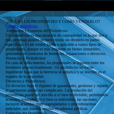
¿QUE ES UN PROINDIVISO Y COMO VENDERLO?
Compra proindiviso
Definición y Contexto del Proindiviso
Un proindiviso es una situación de copropiedad en la que dos o
más personas poseen un bien común sin dividirlo en partes
específicas. Es un estatus jurídico aplicable a varios tipos de
propiedades, aunque es más frecuente en bienes inmuebles,
generados en contextos de herencias, separaciones o divorcios.
Herencias y Proindivisos
En caso de fallecimiento, las propiedades se reparten entre los
herederos proporcionalmente. Un proindiviso no existe
legalmente hasta que la herencia se adjudica y se inscribe en el
registro de la propiedad.
Divorcios y Proindivisos
En divorcios bajo el régimen de gananciales, gestionar y repartir
el patrimonio puede ser complicado. La disolución del
proindiviso puede ser sencilla si el bien es divisible, permitiendo
acuerdos notariales. Si el bien es indivisible, las opciones
incluyen acuerdos entre copropietarios o procedimientos
judiciales, que pueden resultar en subastas públicas.
Extinción del Proindiviso