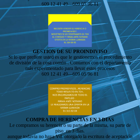
609 12 41 49---609 05 96 81
GESTION DE SU PROINDIVISO
Si lo que prefiere usted es que le gestionemos el procedimiento
de división de la cosa común . Contamos con el departamento
más experimentado para llevar estos procesos
609 12 41 49---609 05 96 81
COMPRA DE HERENCIAS EN 3 DIAS
Le compramos su herencia o su parte de la misma, su parte de
piso en 3 días.
aunque todavía no haya Vd. otorgado la escritura de aceptación