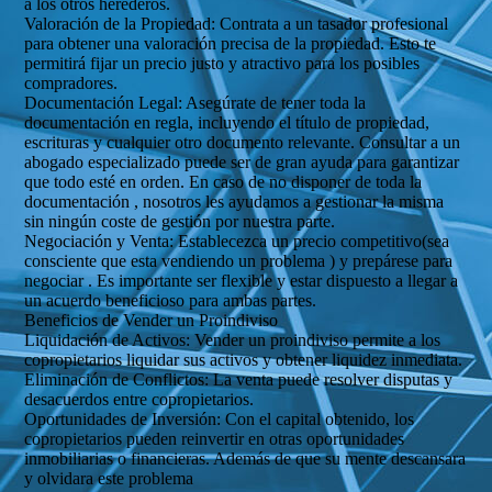
a los otros herederos.
Valoración de la Propiedad: Contrata a un tasador profesional
para obtener una valoración precisa de la propiedad. Esto te
permitirá fijar un precio justo y atractivo para los posibles
compradores.
Documentación Legal: Asegúrate de tener toda la
documentación en regla, incluyendo el título de propiedad,
escrituras y cualquier otro documento relevante. Consultar a un
abogado especializado puede ser de gran ayuda para garantizar
que todo esté en orden. En caso de no disponer de toda la
documentación , nosotros les ayudamos a gestionar la misma
sin ningún coste de gestión por nuestra parte.
Negociación y Venta: Establecezca un precio competitivo(sea
consciente que esta vendiendo un problema ) y prepárese para
negociar . Es importante ser flexible y estar dispuesto a llegar a
un acuerdo beneficioso para ambas partes.
Beneficios de Vender un Proindiviso
Liquidación de Activos: Vender un proindiviso permite a los
copropietarios liquidar sus activos y obtener liquidez inmediata.
Eliminación de Conflictos: La venta puede resolver disputas y
desacuerdos entre copropietarios.
Oportunidades de Inversión: Con el capital obtenido, los
copropietarios pueden reinvertir en otras oportunidades
inmobiliarias o financieras. Además de que su mente descansara
y olvidara este problema