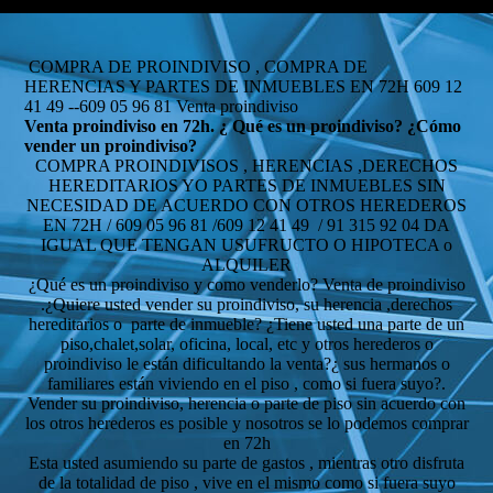
COMPRA DE PROINDIVISO , COMPRA DE
HERENCIAS Y PARTES DE INMUEBLES EN 72H 609 12
41 49 --609 05 96 81 Venta proindiviso
Venta proindiviso en 72h. ¿ Qué es un proindiviso? ¿Cómo
vender un proindiviso?
COMPRA PROINDIVISOS , HERENCIAS ,DERECHOS
HEREDITARIOS YO PARTES DE INMUEBLES SIN
NECESIDAD DE ACUERDO CON OTROS HEREDEROS
EN 72H / 609 05 96 81 /609 12 41 49 / 91 315 92 04 DA
IGUAL QUE TENGAN USUFRUCTO O HIPOTECA o
ALQUILER
¿Qué es un proindiviso y como venderlo? Venta de proindiviso
.¿Quiere usted vender su proindiviso, su herencia ,derechos
hereditarios o parte de inmueble? ¿Tiene usted una parte de un
piso,chalet,solar, oficina, local, etc y otros herederos o
proindiviso le están dificultando la venta?¿ sus hermanos o
familiares están viviendo en el piso , como si fuera suyo?.
Vender su proindiviso, herencia o parte de piso sin acuerdo con
los otros herederos es posible y nosotros se lo podemos comprar
en 72h
Esta usted asumiendo su parte de gastos , mientras otro disfruta
de la totalidad de piso , vive en el mismo como si fuera suyo