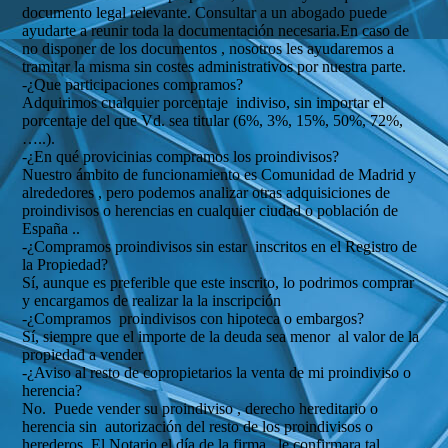
documento legal relevante. Consultar a un abogado puede
ayudarte a reunir toda la documentación necesaria.En caso de
no disponer de los documentos , nosotros les ayudaremos a
tramitar la misma sin costes administrativos por nuestra parte.
-¿Que participaciones compramos?
Adquirimos cualquier porcentaje indiviso, sin importar el
porcentaje del que Vd. sea titular (6%, 3%, 15%, 50%, 72%,
…..).
-¿En qué provicinias compramos los proindivisos?
Nuestro ámbito de funcionamiento es Comunidad de Madrid y
alrededores , pero podemos analizar otras adquisiciones de
proindivisos o herencias en cualquier ciudad o población de
España ..
-¿Compramos proindivisos sin estar inscritos en el Registro de
la Propiedad?
Sí, aunque es preferible que este inscrito, lo podrimos comprar
y encargamos de realizar la la inscripción
-¿Compramos proindivisos con hipoteca o embargos?
Sí, siempre que el importe de la deuda sea menor al valor de la
propiedad a vender
-¿Aviso al resto de copropietarios la venta de mi proindiviso o
herencia?
No. Puede vender su proindiviso , derecho hereditario o
herencia sin autorización del resto de los proindivisos o
herederos. El Notario el día de la firma , le confirmara tal