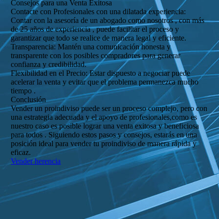
Consejos para una Venta Exitosa
Contacte con Profesionales con una dilatada experiencia:
Contar con la asesoría de un abogado como nosotros , con más
de 25 años de experiencia , puede facilitar el proceso y
garantizar que todo se realice de manera legal y eficiente.
Transparencia: Mantén una comunicación honesta y
transparente con los posibles compradores para generar
confianza y credibilidad.
Flexibilidad en el Precio: Estar dispuesto a negociar puede
acelerar la venta y evitar que el problema permanezca mucho
tiempo .
Conclusión
Vender un proindiviso puede ser un proceso complejo, pero con
una estrategia adecuada y el apoyo de profesionales,como es
nuestro caso es posible lograr una venta exitosa y beneficiosa
para todos . Siguiendo estos pasos y consejos, estarás en una
posición ideal para vender tu proindiviso de manera rápida y
eficaz.
Vender herencia