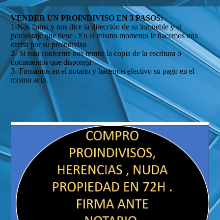
VENDER UN PROINDIVISO EN 3 PASOS:
1-Nos llama y nos dice la dirección de su inmueble y el
porcentaje que tiene . En el mismo momento le hacemos una
oferta por su proindiviso
2- Si esta conforme nos remite la copia de la escritura o
documentos que disponga
3- Firmamos en el notario y hacemos efectivo su pago en el
mismo acto.