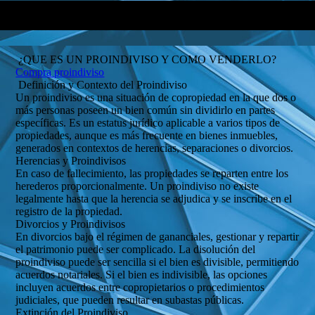
¿QUE ES UN PROINDIVISO Y COMO VENDERLO?
Compra proindiviso
Definición y Contexto del Proindiviso
Un proindiviso es una situación de copropiedad en la que dos o
más personas poseen un bien común sin dividirlo en partes
específicas. Es un estatus jurídico aplicable a varios tipos de
propiedades, aunque es más frecuente en bienes inmuebles,
generados en contextos de herencias, separaciones o divorcios.
Herencias y Proindivisos
En caso de fallecimiento, las propiedades se reparten entre los
herederos proporcionalmente. Un proindiviso no existe
legalmente hasta que la herencia se adjudica y se inscribe en el
registro de la propiedad.
Divorcios y Proindivisos
En divorcios bajo el régimen de gananciales, gestionar y repartir
el patrimonio puede ser complicado. La disolución del
proindiviso puede ser sencilla si el bien es divisible, permitiendo
acuerdos notariales. Si el bien es indivisible, las opciones
incluyen acuerdos entre copropietarios o procedimientos
judiciales, que pueden resultar en subastas públicas.
Extinción del Proindiviso