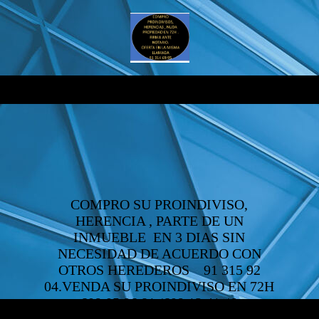
COMPRO SU PROINDIVISO,
HERENCIA , PARTE DE UN
INMUEBLE EN 3 DIAS SIN
NECESIDAD DE ACUERDO CON
OTROS HEREDEROS 91 315 92
04.VENDA SU PROINDIVISO EN 72H
609 05 96 81 /609 12 41 49