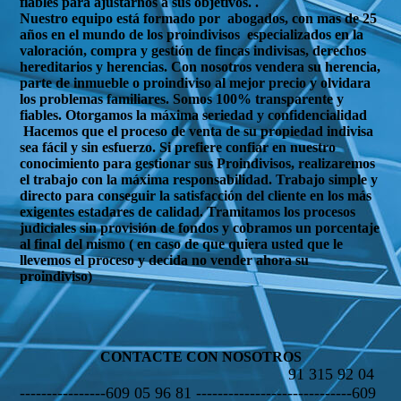
fiables para ajustarnos a sus objetivos. .
Nuestro equipo está formado por abogados, con mas de 25
años en el mundo de los proindivisos especializados en la
valoración, compra y gestión de fincas indivisas, derechos
hereditarios y herencias. Con nosotros vendera su herencia,
parte de inmueble o proindiviso al mejor precio y olvidara
los problemas familiares. Somos 100% transparente y
fiables. Otorgamos la máxima seriedad y confidencialidad
Hacemos que el proceso de venta de su propiedad indivisa
sea fácil y sin esfuerzo. Si prefiere confiar en nuestro
conocimiento para gestionar sus Proindivisos, realizaremos
el trabajo con la máxima responsabilidad. Trabajo simple y
directo para conseguir la satisfacción del cliente en los más
exigentes estadares de calidad. Tramitamos los procesos
judiciales sin provisión de fondos y cobramos un porcentaje
al final del mismo ( en caso de que quiera usted que le
llevemos el proceso y decida no vender ahora su
proindiviso)
CONTACTE CON NOSOTROS
91 315 92 04
----------------609 05 96 81 -----------------------------609