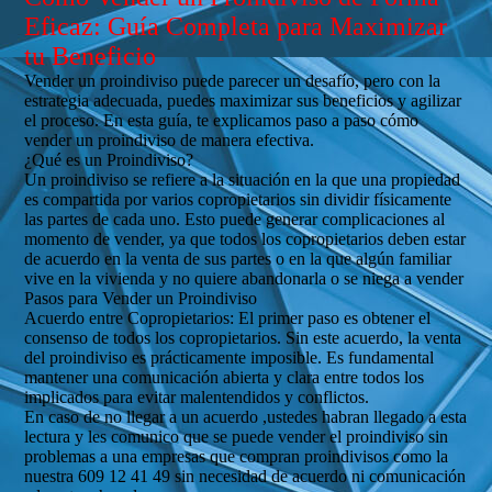
Eficaz: Guía Completa para Maximizar
tu Beneficio
Vender un proindiviso puede parecer un desafío, pero con la
estrategia adecuada, puedes maximizar sus beneficios y agilizar
el proceso. En esta guía, te explicamos paso a paso cómo
vender un proindiviso de manera efectiva.
¿Qué es un Proindiviso?
Un proindiviso se refiere a la situación en la que una propiedad
es compartida por varios copropietarios sin dividir físicamente
las partes de cada uno. Esto puede generar complicaciones al
momento de vender, ya que todos los copropietarios deben estar
de acuerdo en la venta de sus partes o en la que algún familiar
vive en la vivienda y no quiere abandonarla o se niega a vender
Pasos para Vender un Proindiviso
Acuerdo entre Copropietarios: El primer paso es obtener el
consenso de todos los copropietarios. Sin este acuerdo, la venta
del proindiviso es prácticamente imposible. Es fundamental
mantener una comunicación abierta y clara entre todos los
implicados para evitar malentendidos y conflictos.
En caso de no llegar a un acuerdo ,ustedes habran llegado a esta
lectura y les comunico que se puede vender el proindiviso sin
problemas a una empresas que compran proindivisos como la
nuestra 609 12 41 49 sin necesidad de acuerdo ni comunicación