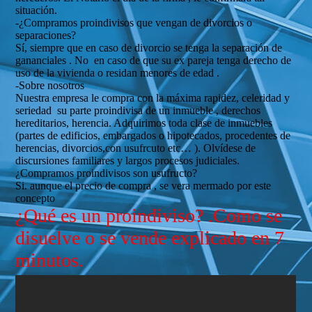
situación.
-¿Compramos proindivisos que vengan de divorcios o
separaciones?
Sí, siempre que en caso de divorcio se tenga la separación de
gananciales . No en caso de que su ex pareja tenga derecho de
uso de la vivienda o residan menores de edad .
-Sobre nosotros
Nuestra empresa le compra con la máxima rapidez, celeridad y
seriedad su parte proindivisa de un inmueble , derechos
hereditarios, herencia. Adquirimos toda clase de inmuebles
(partes de edificios, embargados o hipotecados, procedentes de
herencias, divorcios,con usufrcuto etc… ). Olvídese de
discursiones familiares y largos procesos judiciales.
¿Compramos proindivisos son usufructo?
Si. aunque el precio de compra , se vera mermado por este
concepto
¿Qué es un proindiviso? .Como se
disuelve o se vende explicado en 7
minutos.