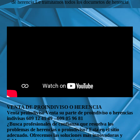
de herencia.Le tramitamos todos los documetos de herencia
VENTA DE PROINDIVISO O HERENCIA
Venta proindiviso Venta su parte de proindiviso o herencias
indivisas 609 12 41 49 --609 05 96 81
¿Busca profesionales de confianza que resuelva los
problemas de herencias o proindiviso? Esta en el sitio
adecuado. Ofrecemos las soluciones más innovadoras y