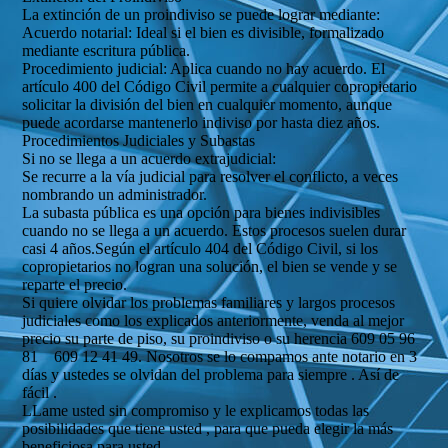
La extinción de un proindiviso se puede lograr mediante:
Acuerdo notarial: Ideal si el bien es divisible, formalizado
mediante escritura pública.
Procedimiento judicial: Aplica cuando no hay acuerdo. El
artículo 400 del Código Civil permite a cualquier copropietario
solicitar la división del bien en cualquier momento, aunque
puede acordarse mantenerlo indiviso por hasta diez años.
Procedimientos Judiciales y Subastas
Si no se llega a un acuerdo extrajudicial:
Se recurre a la vía judicial para resolver el conflicto, a veces
nombrando un administrador.
La subasta pública es una opción para bienes indivisibles
cuando no se llega a un acuerdo. Estos procesos suelen durar
casi 4 años.Según el artículo 404 del Código Civil, si los
copropietarios no logran una solución, el bien se vende y se
reparte el precio.
Si quiere olvidar los problemas familiares y largos procesos
judiciales como los explicados anteriormente, venda al mejor
precio su parte de piso, su proindiviso o su herencia 609 05 96
81 609 12 41 49. Nosotros se lo compamos ante notario en 3
días y ustedes se olvidan del problema para siempre . Así de
fácil .
LLame usted sin compromiso y le explicamos todas las
posibilidades que tiene usted , para que pueda elegir la más
beneficiosa para usted.