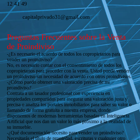
12 41 49
capitalprivado31@gmail.com
Preguntas Frecuentes sobre la Venta
de Proindiviso
-¿Es necesario el acuerdo de todos los copropietarios para
vender un proindiviso?
No, es necesario contar con el consentimiento de todos los
copropietarios para proceder con la venta. Usted puede vender
un proindiviso sin necesidad de acuerdo con otros proindivisos.
-¿Cómo puedo obtener una valoración precisa de mi
proindiviso?
Contrata a un tasador profesional con experiencia en
propiedades compartidas para asegurar una valoración justa y
precisa o analiza los portales inmobiliarios para saber su valor o
llamando de forma gratuita a nuestra empresa, donde
disponemos de modernas herramientas basadas en Inteligencia
Artificial que nos dan un valor lo más próximo a la realidad de
su inmueble.
-¿Qué documentación necesito para vender un proindiviso?
Necesitarás el título de propiedad, escrituras y cualquier otro